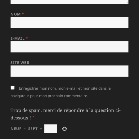
NOM
*
E-MAIL
*
SITE WEB
Enregistrer mon nom, mon e-mail et mon site dans le
navigateur pour mon prochain commentaire.
Trop de spam, merci de répondre à la question ci-
dessous !
*
NEUF
−
SEPT
=