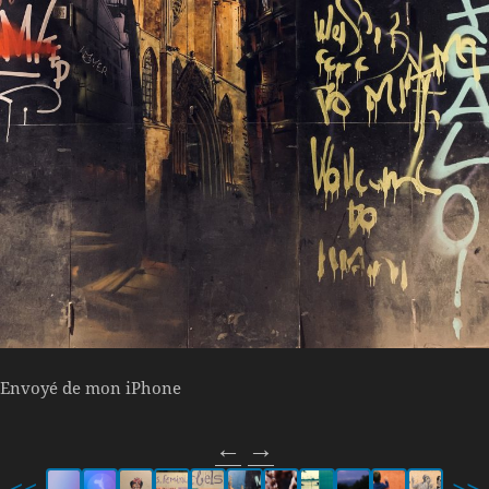
Envoyé de mon iPhone
←
→
<<
>>